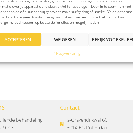
de beste ervaringen te bieden, gebruiken wij technologieën zoals cookies om
ormatie over je apparaat op te slaan en/of te raadplegen. Door in te stemmen met
e technologieën kunnen wij gegevens zoals surfgedrag of unieke ID's op deze site
werken. Als je geen toestemming geeft of uw toestemming intrekt, kan dit een
NING”
elige invloed hebben op bepaalde functies en mogelijkheden.
ACCEPTEREN
WEIGEREN
BEKIJK VOORKEURE
 Ze zijn vriendelijk, kundig en flexibel. Fijne dienstverlening.
Privacyverklaring
MS
Contact
ullende behandeling
‘s-Gravendijkwal 66
s / OCS
3014 EG Rotterdam