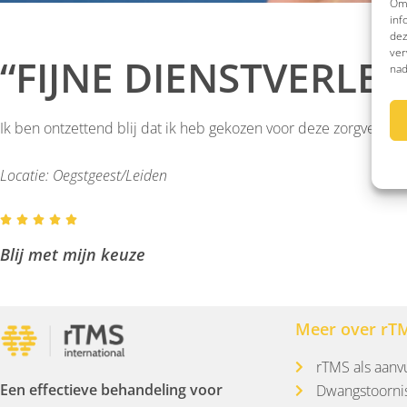
Om 
inf
dez
ver
“FIJNE DIENSTVERLE
nad
Ik ben ontzettend blij dat ik heb gekozen voor deze zorgverlener.
Locatie: Oegstgeest/Leiden





Blij met mijn keuze
Meer over rT
rTMS als aanv
Een effectieve behandeling voor
Dwangstoorni