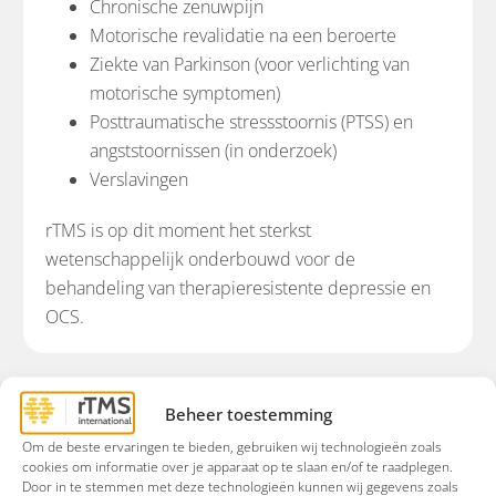
Chronische zenuwpijn
Motorische revalidatie na een beroerte
Ziekte van Parkinson (voor verlichting van
motorische symptomen)
Posttraumatische stressstoornis (PTSS) en
angststoornissen (in onderzoek)
Verslavingen
rTMS is op dit moment het sterkst
wetenschappelijk onderbouwd voor de
behandeling van therapieresistente depressie en
OCS.
Beheer toestemming
Om de beste ervaringen te bieden, gebruiken wij technologieën zoals
rTMS International biedt behandeling voor
cookies om informatie over je apparaat op te slaan en/of te raadplegen.
Depressie en therapieresistente depressie
Door in te stemmen met deze technologieën kunnen wij gegevens zoals