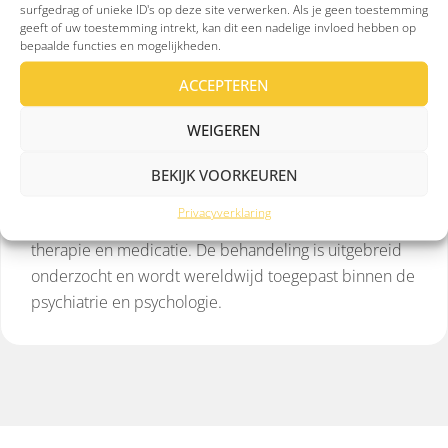
surfgedrag of unieke ID's op deze site verwerken. Als je geen toestemming
Dwangstoornis (OCS)
geeft of uw toestemming intrekt, kan dit een nadelige invloed hebben op
Andere indicaties in overleg
bepaalde functies en mogelijkheden.
ACCEPTEREN
WEIGEREN
Wetenschappelijk bewezen
BEKIJK VOORKEUREN
rTMS is opgenomen als aanbevolen optie in de
Privacyverklaring
multidisciplinaire richtlijn depressie (mei 2024) naast
therapie en medicatie. De behandeling is uitgebreid
onderzocht en wordt wereldwijd toegepast binnen de
psychiatrie en psychologie.