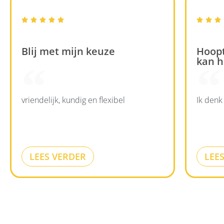








Blij met mijn keuze
Hoopt
kan h
vriendelijk, kundig en flexibel
Ik denk
LEES VERDER
LEE