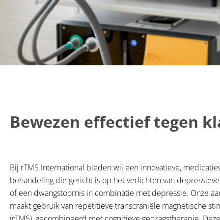
Bewezen effectief tegen k
Bij rTMS International bieden wij een innovatieve, medicatiev
behandeling die gericht is op het verlichten van depressieve
of een dwangstoornis in combinatie met depressie. Onze a
maakt gebruik van repetitieve transcraniële magnetische sti
(rTMS), gecombineerd met cognitieve gedragstherapie. De