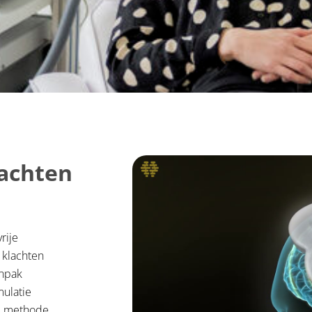
lachten
rije
 klachten
anpak
mulatie
ze methode