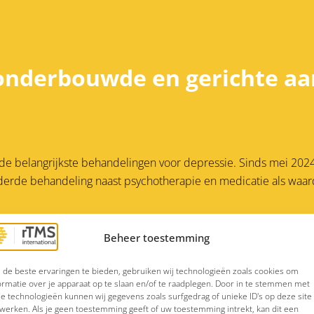
onderbouwde en gerichte a
 de belangrijkste behandelingen voor depressie. Sinds mei 202
als derde behandeling naast psychotherapie en medicatie als w
Beheer toestemming
essie of dwangstoornis, zonder de bijwerkingen die medicatie 
n rol, zoals jouw medische voorgeschiedenis, de ernst van jouw
de beste ervaringen te bieden, gebruiken wij technologieën zoals cookies om
ing van depressieve symptomen. Behandeling is tijdsintensief, m
ormatie over je apparaat op te slaan en/of te raadplegen. Door in te stemmen met
e technologieën kunnen wij gegevens zoals surfgedrag of unieke ID's op deze site
werken. Als je geen toestemming geeft of uw toestemming intrekt, kan dit een