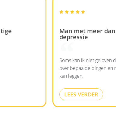





tige
Man met meer dan 10 jaa
depressie
Soms kan ik niet geloven dat ik zo 
over bepaalde dingen en naast me
kan leggen.
LEES VERDER