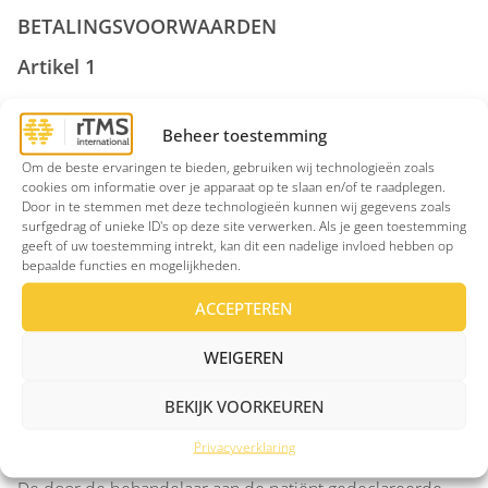
BETALINGSVOORWAARDEN
Artikel 1
Deze betalingsvoorwaarden zijn van toepassing op alle
Beheer toestemming
behandelingsovereenkomsten tussen de behandelaar en
de cliënt.
Om de beste ervaringen te bieden, gebruiken wij technologieën zoals
cookies om informatie over je apparaat op te slaan en/of te raadplegen.
Door in te stemmen met deze technologieën kunnen wij gegevens zoals
Artikel 2
surfgedrag of unieke ID's op deze site verwerken. Als je geen toestemming
geeft of uw toestemming intrekt, kan dit een nadelige invloed hebben op
Afspraken moeten uiterlijk 48 uur voor het tijdstip van de
bepaalde functies en mogelijkheden.
behandeling geannuleerd worden. Bij niet annuleren en
ACCEPTEREN
bij annuleringen binnen 48 uur voor de afspraak is de
behandelaar gerechtigd de gereserveerde tijd naar
WEIGEREN
redelijkheid en billijkheid aan de cliënt in rekening te
brengen.
BEKIJK VOORKEUREN
Artikel 3
Privacyverklaring