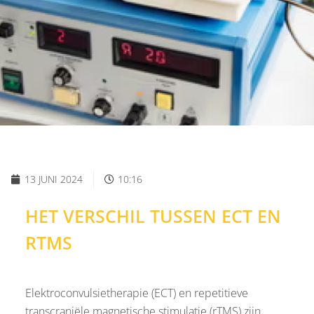
13 JUNI 2024
10:16
HET VERSCHIL TUSSEN ECT EN
RTMS
Elektroconvulsietherapie (ECT) en repetitieve
transcraniële magnetische stimulatie (rTMS) zijn