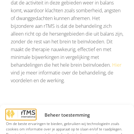
dat de activiteit in deze gebieden weer in balans
komt, waardoor klachten zoals somberheid, angsten
of dwanggedachten kunnen afnemen. Het
bijzondere aan rTMS is dat de behandeling zich
alleen richt op de hersengebieden die uit balans zijn,
zonder de rest van het brein te beïnvloeden. Dit
maakt de therapie nauwkeurig, effectief en met
minimale bijwerkingen in vergelijking met
behandelingen die het hele brein beïnvloeden.
Hier
vind je meer informatie over de behandeling, de
voordelen en de werking.
Hoe werkt rTMS?
Beheer toestemming
Tijdens een rTMS-sessie wordt een spoel op het
Om de beste ervaringen te bieden, gebruiken wij technologieën zoals
hoofd geplaatst, meestal boven de prefrontale
cookies om informatie over je apparaat op te slaan en/of te raadplegen.