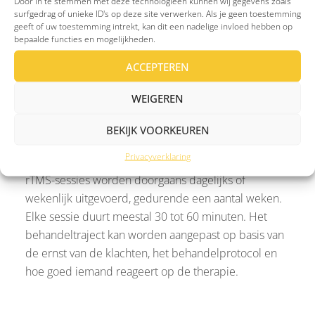
cortex, een gebied dat een belangrijke rol speelt bij
Door in te stemmen met deze technologieën kunnen wij gegevens zoals
surfgedrag of unieke ID's op deze site verwerken. Als je geen toestemming
stemmingsregulatie. Deze spoel genereert korte
geeft of uw toestemming intrekt, kan dit een nadelige invloed hebben op
magnetische pulsen die kleine, elektrische
bepaalde functies en mogelijkheden.
stroompjes opwekken in de onderliggende
ACCEPTEREN
hersengebieden. Hierdoor kan de activiteit in deze
gebieden worden verhoogd of juist genormaliseerd,
WEIGEREN
afhankelijk van het type stimulatie. De behandeling
richt zich specifiek op hersengebieden die uit balans
BEKIJK VOORKEUREN
zijn bij bijvoorbeeld depressie of OCS.
Privacyverklaring
rTMS-sessies worden doorgaans dagelijks of
wekenlijk uitgevoerd, gedurende een aantal weken.
Elke sessie duurt meestal 30 tot 60 minuten. Het
behandeltraject kan worden aangepast op basis van
de ernst van de klachten, het behandelprotocol en
hoe goed iemand reageert op de therapie.