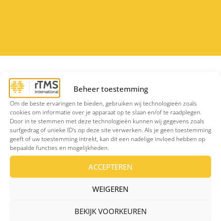
Bedankt voor je aanmelding. We hebben je formulier goed
Beheer toestemming
ontvangen. Als volgende stap nemen we binnenkort contact
met je op om een pré-intakegesprek te plannen.
Om de beste ervaringen te bieden, gebruiken wij technologieën zoals
cookies om informatie over je apparaat op te slaan en/of te raadplegen.
Door in te stemmen met deze technologieën kunnen wij gegevens zoals
surfgedrag of unieke ID's op deze site verwerken. Als je geen toestemming
geeft of uw toestemming intrekt, kan dit een nadelige invloed hebben op
bepaalde functies en mogelijkheden.
ACCEPTEREN
WEIGEREN
Een effectieve behandeling voor depressie en OCS
BEKIJK VOORKEUREN