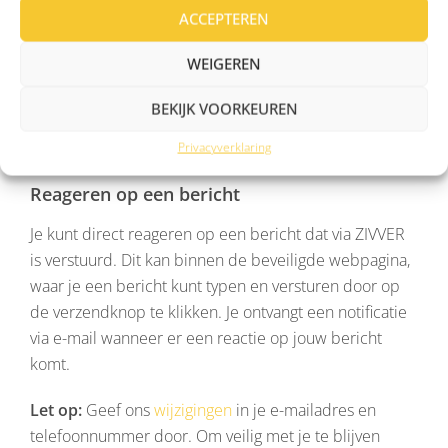
ACCEPTEREN
Bericht openen met sms-code
WEIGEREN
Wanneer het bericht beveiligd is met een sms-code,
ontvang je een code per sms. Vul deze code in na het
BEKIJK VOORKEUREN
klikken op ‘Bekijk en beantwoord beveiligd bericht’ om
Privacyverklaring
het bericht te lezen.
Reageren op een bericht
Je kunt direct reageren op een bericht dat via ZIVVER
is verstuurd. Dit kan binnen de beveiligde webpagina,
waar je een bericht kunt typen en versturen door op
de verzendknop te klikken. Je ontvangt een notificatie
via e-mail wanneer er een reactie op jouw bericht
komt.
Let op:
Geef ons
wijzigingen
in je e-mailadres en
telefoonnummer door. Om veilig met je te blijven