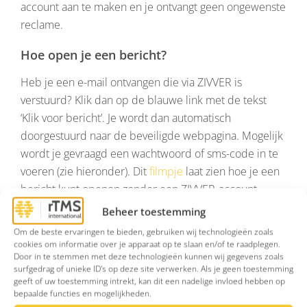
account aan te maken en je ontvangt geen ongewenste
reclame.
Hoe open je een bericht?
Heb je een e-mail ontvangen die via ZIVVER is
verstuurd? Klik dan op de blauwe link met de tekst
‘Klik voor bericht’. Je wordt dan automatisch
doorgestuurd naar de beveiligde webpagina. Mogelijk
wordt je gevraagd een wachtwoord of sms-code in te
voeren (zie hieronder). Dit
filmpje
laat zien hoe je een
bericht kunt openen zonder een ZIVVER-account.
Beheer toestemming
Bericht openen met wachtwoord
Om de beste ervaringen te bieden, gebruiken wij technologieën zoals
cookies om informatie over je apparaat op te slaan en/of te raadplegen.
Wanneer het bericht beveiligd is met een wachtwoord,
Door in te stemmen met deze technologieën kunnen wij gegevens zoals
heb je dit wachtwoord van ons ontvangen. Klik op
surfgedrag of unieke ID's op deze site verwerken. Als je geen toestemming
‘Bekijk en beantwoord beveiligd bericht’ en vul het
geeft of uw toestemming intrekt, kan dit een nadelige invloed hebben op
bepaalde functies en mogelijkheden.
wachtwoord in. Zo kun je het bericht lezen.