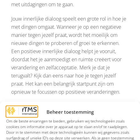
met uitdagingen om te gaan.
Jouw innerlijke dialoog speelt een grote rol in hoe je
met dingen omgaat. Wanneer je op een negatieve
manier tegen jezelf praat, wordt het moeilijk om
nieuwe dingen te proberen of groei te erkennen.
Een positieve innerlijke dialoog helpt je vooruit,
doordat het je aanmoedigt en ruimte creëert voor
verandering en zelfacceptatie. Merk je dat je
terugvalt? Kijk dan eens naar hoe je tegen jezelf
praat. Het kan een belangrijk startpunt zijn om
opnieuw te focussen op positieve veranderingen.
Beheer toestemming
Écht voor jezelf kiezen
Om de beste ervaringen te bieden, gebruiken wij technologieën zoals
cookies om informatie over je apparaat op te slaan en/of te raadplegen.
Nu je weer leeft in plaats van geleefd te worden, is
Door in te stemmen met deze technologieën kunnen wij gegevens zoals
surfgedrag of unieke ID's op deze site verwerken. Als je geen toestemming