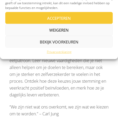
het moment aangebroken om jezelf opnieuw te
geeft of uw toestemming intrekt, kan dit een nadelige invloed hebben op
ontdekken. Waar liggen jouw grenzen? Wat doe jij
bepaalde functies en mogelijkheden.
het liefst? Wat maakt je gelukkig, en wat zorgt ervoor
ACCEPTEREN
dat je je ongelukkig voelt? Het is tijd om naar jezelf te
luisteren en bewust keuzes te maken die jou dichter
WEIGEREN
bij je ware zelf brengen.
BEKIJK VOORKEUREN
Kies voor de dingen die je ondersteunen, zoals
Privacyverklaring
beweging, voldoende slaap en een gezonder
eetpatroon. Leer nieuwe vaardigheden die je niet
alleen helpen om je doelen te bereiken, maar ook
om je sterker en zelfverzekerder te voelen in het
proces. Ontdek hoe deze keuzes jouw stemming en
veerkracht positief beïnvloeden, en merk hoe ze je
dagelijks leven verbeteren.
“We zijn niet wat ons overkomt, we zijn wat we kiezen
om te worden.” – Carl Jung