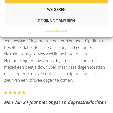
mijn interesse in zaken en hobby’s waaraan ik lang geen
tijd aan had besteed. Ik ging sinds lange tijd weer uit en
WEIGEREN
voelde mijzelf wat opklaren. Ik herinner me rond sessie elf
BEKIJK VOORKEUREN
of twaalf dat ik op een moment in een overvolle metro
stond en waar ik mijzelf letterlijk afvroeg waar de altijd
Privacyverklaring
aanwezige angst gebleven was en wanneer het opnieuw
zou toeslaan. Dit gebeurde echter niet meer. Op dit punt
besefte ik dat ik de juiste beslissing had genomen.
Na ruim twintig sessies voel ik me beter dan ooit.
Natuurlijk zijn er nog steeds dagen dat ik zo nu en dan
mezelf een beetje down voel, maar deze dagen toestaan
en accepteren dat ze normaal zijn helpt mij om uit die
sleur van een of twee dagen te komen.





Man van 24 jaar met angst en depressieklachten