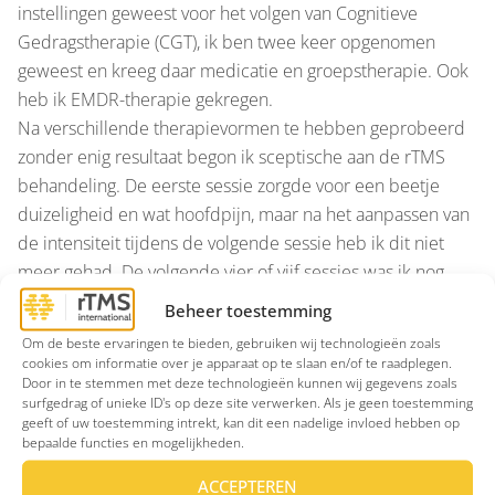
instellingen geweest voor het volgen van Cognitieve
Gedragstherapie (CGT), ik ben twee keer opgenomen
geweest en kreeg daar medicatie en groepstherapie. Ook
heb ik EMDR-therapie gekregen.
Na verschillende therapievormen te hebben geprobeerd
zonder enig resultaat begon ik sceptische aan de rTMS
behandeling. De eerste sessie zorgde voor een beetje
duizeligheid en wat hoofdpijn, maar na het aanpassen van
de intensiteit tijdens de volgende sessie heb ik dit niet
meer gehad. De volgende vier of vijf sessies was ik nog
steeds vrij sceptisch over de vraag of rTMS echt iets aan
Beheer toestemming
het doen was. Na de tiende sessie echter, begon ik
Om de beste ervaringen te bieden, gebruiken wij technologieën zoals
verschillen op te merken; Ik viel sneller in slaap sneller, het
cookies om informatie over je apparaat op te slaan en/of te raadplegen.
Door in te stemmen met deze technologieën kunnen wij gegevens zoals
opstaan was een stuk eenvoudiger geworden en de
surfgedrag of unieke ID's op deze site verwerken. Als je geen toestemming
gebruikelijke mist- en sufheid was langzaam aan het
geeft of uw toestemming intrekt, kan dit een nadelige invloed hebben op
verdwijnen. Ik kon me concentreren op de dingen die ik
bepaalde functies en mogelijkheden.
graag zou willen doen in de loop van de dag. Ik herwon
ACCEPTEREN