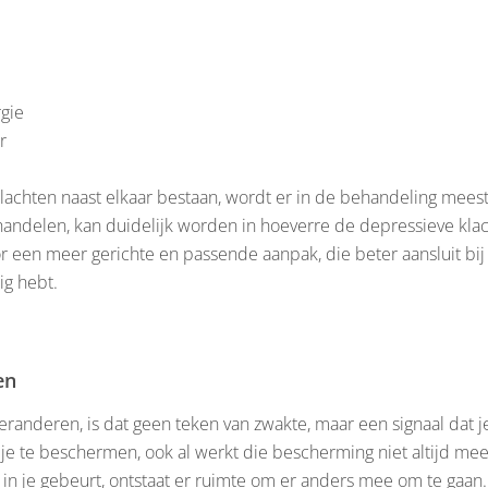
gie
r
achten naast elkaar bestaan, wordt er in de behandeling meesta
ehandelen, kan duidelijk worden in hoeverre de depressieve k
or een meer gerichte en passende aanpak, die beter aansluit bi
ig hebt.
en
eranderen, is dat geen teken van zwakte, maar een signaal dat j
m je te beschermen, ook al werkt die bescherming niet altijd me
r in je gebeurt, ontstaat er ruimte om er anders mee om te gaan.