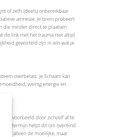
nt of zelfs (deels) onbereikbaar
ciatieve amnesie. Je brein probeert
en die minder direct te plaatsen
 de link met het trauma niet altijd
jkheid geworteld zijn in iets wat je
systeem overbelast. Je lichaam kan
ermoeidheid, weinig energie en
, bijvoorbeeld door zichzelf af te
 korte termijn helpt dit om overeind
t, niet alleen de moeilijke, maar