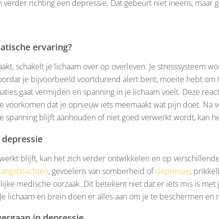
 verder richting een depressie. Dat gebeurt niet ineens, maar ge
atische ervaring?
t, schakelt je lichaam over op overleven. Je stresssysteem word
doordat je bijvoorbeeld voortdurend alert bent, moeite hebt om 
aties gaat vermijden en spanning in je lichaam voelt. Deze reac
e voorkomen dat je opnieuw iets meemaakt wat pijn doet. Na v
 spanning blijft aanhouden of niet goed verwerkt wordt, kan he
 depressie
erkt blijft, kan het zich verder ontwikkelen en op verschillend
n
angstklachten
, gevoelens van somberheid of
depressie
, prikke
ijke medische oorzaak. Dit betekent niet dat er iets mis is met 
 Je lichaam en brein doen er alles aan om je te beschermen en 
ergaan in depressie