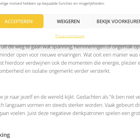
elige invloed hebben op bepaalde functies en mogelijkheden.
lg is dat je minder plezier ervaart, minder verbinding voelt en
ACCEPTEREN
WEIGEREN
BEKIJK VOORKEURE
Privacyverklaring
dere triggers die te maken hebben met het trauma gaat vermijd
es uit de weg te gaan wat spanning, herinneringen of ongemak o
 minder open voor nieuwe ervaringen. Wat ooit een manier was 
st hierdoor verdwijnen ook de momenten die energie, plezier en
somberheid en isolatie ongemerkt verder versterkt.
e naar jezelf en de wereld kijkt. Gedachten als “ik ben niet vei
ich langzaam vormen en steeds sterker worden. Vaak gebeurt di
gaan voelen. Juist deze negatieve denkpatronen spelen een grote
king