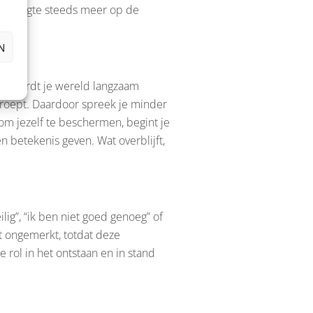
 dat leegte steeds meer op de
N
en, wordt je wereld langzaam
proept. Daardoor spreek je minder
om jezelf te beschermen, begint je
 betekenis geven. Wat overblijft,
lig”, “ik ben niet goed genoeg” of
t ongemerkt, totdat deze
 rol in het ontstaan en in stand