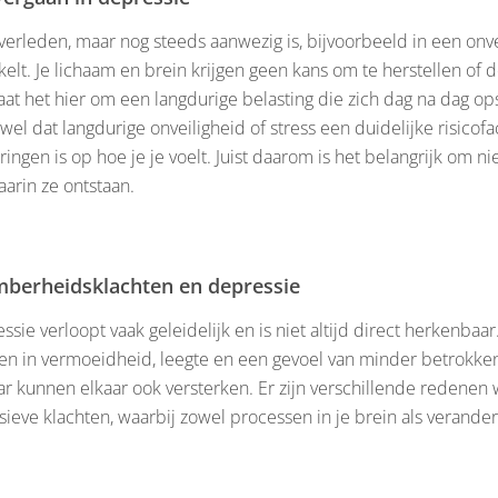
verleden, maar nog steeds aanwezig is, bijvoorbeeld in een onveil
elt. Je lichaam en brein krijgen geen kans om te herstellen of 
at het hier om een langdurige belasting die zich dag na dag ops
wel dat langdurige onveiligheid of stress een duidelijke risicofa
ingen is op hoe je je voelt. Juist daarom is het belangrijk om 
aarin ze ontstaan.
mberheidsklachten en depressie
ie verloopt vaak geleidelijk en is niet altijd direct herkenbaar
en in vermoeidheid, leegte en een gevoel van minder betrokkenh
aar kunnen elkaar ook versterken. Er zijn verschillende redene
ieve klachten, waarbij zowel processen in je brein als verande