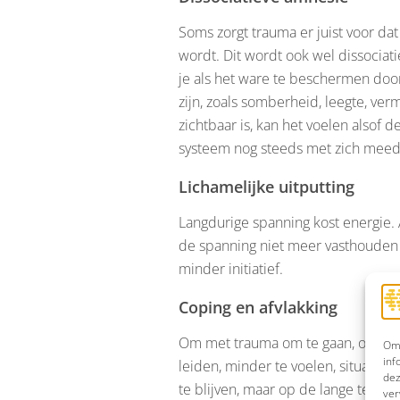
Soms zorgt trauma er juist voor da
wordt. Dit wordt ook wel dissociat
je als het ware te beschermen door 
zijn, zoals somberheid, leegte, ver
zichtbaar is, kan het voelen alsof d
systeem nog steeds met zich meed
Lichamelijke uitputting
Langdurige spanning kost energie. Al
de spanning niet meer vasthouden e
minder initiatief.
Coping en afvlakking
Om met trauma om te gaan, ontwikk
Om 
inf
leiden, minder te voelen, situaties
dez
te blijven, maar op de lange termij
ver