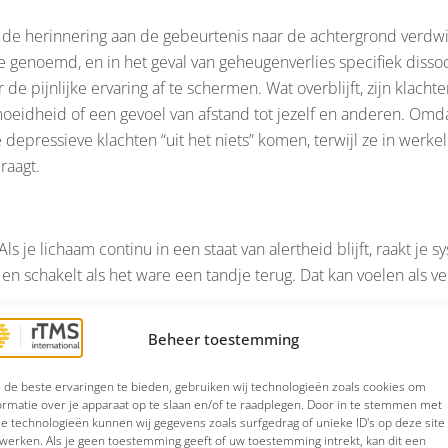
t de herinnering aan de gebeurtenis naar de achtergrond verdwij
ie genoemd, en in het geval van geheugenverlies specifiek disso
de pijnlijke ervaring af te schermen. Wat overblijft, zijn klacht
moeidheid of een gevoel van afstand tot jezelf en anderen. Omdat
e depressieve klachten “uit het niets” komen, terwijl ze in werkeli
raagt.
s je lichaam continu in een staat van alertheid blijft, raakt je 
n schakelt als het ware een tandje terug. Dat kan voelen als v
Beheer toestemming
elen mensen vaak manieren om pijnlijke gevoelens te vermijden
de beste ervaringen te bieden, gebruiken wij technologieën zoals cookies om
ormatie over je apparaat op te slaan en/of te raadplegen. Door in te stemmen met
 uit de weg te gaan of juist de controle stevig vast te houden. Op
e technologieën kunnen wij gegevens zoals surfgedrag of unieke ID's op deze site
n kan het ervoor zorgen dat je het contact met je emoties verlies
werken. Als je geen toestemming geeft of uw toestemming intrekt, kan dit een