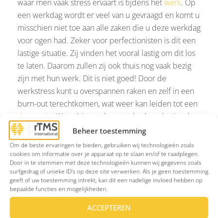
waar men vaak stress ervaart is tijdens het
werk
. Op
een werkdag wordt er veel van u gevraagd en komt u
misschien niet toe aan alle zaken die u deze werkdag
voor ogen had. Zeker voor perfectionisten is dit een
lastige situatie. Zij vinden het vooral lastig om dit los
te laten. Daarom zullen zij ook thuis nog vaak bezig
zijn met hun werk. Dit is niet goed! Door de
werkstress kunt u overspannen raken en zelf in een
burn-out terechtkomen, wat weer kan leiden tot een
depressie
. Wees hiervan bewust, herken de signalen
en grijp in. Bij uzelf of bij een collega.
Beheer toestemming
Om de beste ervaringen te bieden, gebruiken wij technologieën zoals
Bron:
Psychologie Magazine
cookies om informatie over je apparaat op te slaan en/of te raadplegen.
Door in te stemmen met deze technologieën kunnen wij gegevens zoals
surfgedrag of unieke ID's op deze site verwerken. Als je geen toestemming
geeft of uw toestemming intrekt, kan dit een nadelige invloed hebben op
bepaalde functies en mogelijkheden.
ACCEPTEREN