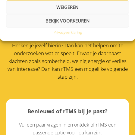
WEIGEREN
Je bent hier niet voor
BEKIJK VOORKEUREN
niets
Privacyverklaring
Alleen al door dit te lezen zet je een eerste stap.
Herken je jezelf hierin? Dan kan het helpen om te
onderzoeken wat er speelt. Ervaar je daarnaast
klachten zoals somberheid, weinig energie of verlies
van interesse?
Dan kan rTMS een mogelijke volgende
stap zijn.
Benieuwd of rTMS bij je past?
Vul een paar vragen in en ontdek of rTMS een
passende optie voor jou kan zijn.