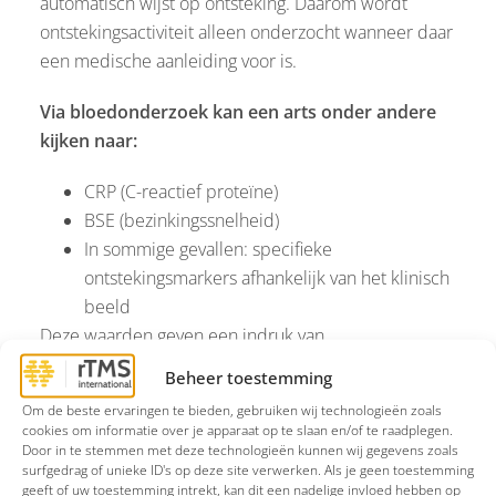
automatisch wijst op ontsteking. Daarom wordt
ontstekingsactiviteit alleen onderzocht wanneer daar
een medische aanleiding voor is.
Via bloedonderzoek kan een arts onder andere
kijken naar:
CRP (C-reactief proteïne)
BSE (bezinkingssnelheid)
In sommige gevallen: specifieke
ontstekingsmarkers afhankelijk van het klinisch
beeld
Deze waarden geven een indruk van
ontstekingsactiviteit in het lichaam. Een verhoogde
Beheer toestemming
waarde betekent niet automatisch dat depressieve
Om de beste ervaringen te bieden, gebruiken wij technologieën zoals
klachten hierdoor worden veroorzaakt. En normale
cookies om informatie over je apparaat op te slaan en/of te raadplegen.
waarden sluiten psychische klachten niet uit. Daarom
Door in te stemmen met deze technologieën kunnen wij gegevens zoals
surfgedrag of unieke ID's op deze site verwerken. Als je geen toestemming
wordt bloedonderzoek altijd geïnterpreteerd in
geeft of uw toestemming intrekt, kan dit een nadelige invloed hebben op