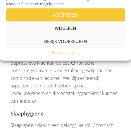
samenhang met je klachten en medische
bepaalde functies en mogelijkheden.
voorgeschiedenis.
ACCEPTEREN
WEIGEREN
Wat kun je doen bij chronische
BEKIJK VOORKEUREN
ontstekingsactiviteit?
Privacyverklaring
Er bestaat geen eenvoudige “ontstekingsremmer” die
depressieve klachten oplost. Chronische
ontstekingsactiviteit is meestal het gevolg van een
combinatie van factoren. Wel zijn er leefstijl
aspecten die invloed hebben op het
immuunsysteem en die ontstekingsactiviteit kunnen
verminderen.
Slaaphygiëne
Slaap speelt daarin een belangrijke rol. Chronisch