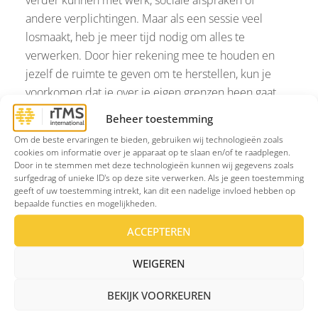
andere verplichtingen. Maar als een sessie veel
losmaakt, heb je meer tijd nodig om alles te
verwerken. Door hier rekening mee te houden en
jezelf de ruimte te geven om te herstellen, kun je
voorkomen dat je over je eigen grenzen heen gaat.
Probeer daarom ruimte in te bouwen voor herstel.
Beheer toestemming
Dat kan betekenen dat je na een afspraak wat
Om de beste ervaringen te bieden, gebruiken wij technologieën zoals
rustiger aan doet, minder afspraken plant of jezelf de
cookies om informatie over je apparaat op te slaan en/of te raadplegen.
tijd geeft om even te ontspannen. Sommige mensen
Door in te stemmen met deze technologieën kunnen wij gegevens zoals
surfgedrag of unieke ID's op deze site verwerken. Als je geen toestemming
vinden het prettig om een wandeling te maken,
geeft of uw toestemming intrekt, kan dit een nadelige invloed hebben op
anderen hebben juist behoefte aan stilte, een boek
bepaalde functies en mogelijkheden.
of een dutje.
ACCEPTEREN
Ook leefstijl speelt een rol. Voldoende slaap,
WEIGEREN
regelmatig bewegen, gezond eten en voldoende
drinken kunnen helpen om je lichaam beter te
BEKIJK VOORKEUREN
ondersteunen
tijdens een intensief behandeltraject.