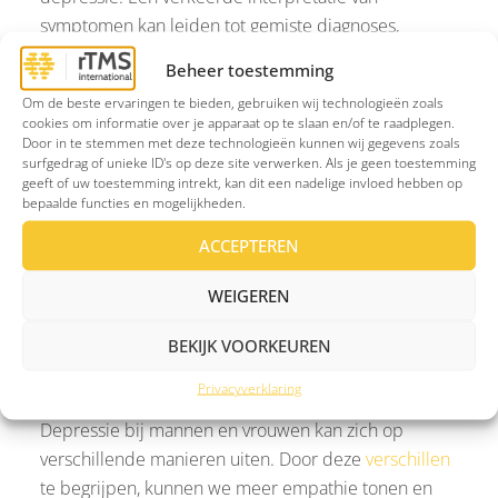
symptomen kan leiden tot gemiste diagnoses,
waardoor mannen en vrouwen niet de behandeling
Beheer toestemming
krijgen die ze nodig hebben. Voor vrouwen kan een
Om de beste ervaringen te bieden, gebruiken wij technologieën zoals
combinatie van medicatie, therapie en hormonale
cookies om informatie over je apparaat op te slaan en/of te raadplegen.
ondersteuning effectief zijn, vooral tijdens periodes
Door in te stemmen met deze technologieën kunnen wij gegevens zoals
surfgedrag of unieke ID's op deze site verwerken. Als je geen toestemming
van hormonale schommelingen. Voor mannen is het
geeft of uw toestemming intrekt, kan dit een nadelige invloed hebben op
belangrijk om een omgeving te creëren waarin ze
bepaalde functies en mogelijkheden.
zich veilig voelen om over hun gevoelens te praten,
ACCEPTEREN
zonder oordeel. Dit kan het stigma verminderen en
hen aanmoedigen om hulp te zoeken.
WEIGEREN
BEKIJK VOORKEUREN
Begrip en behandeling
Privacyverklaring
Depressie bij mannen en vrouwen kan zich op
verschillende manieren uiten. Door deze
verschillen
te begrijpen, kunnen we meer empathie tonen en