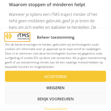
Waarom stoppen of minderen helpt
Wanneer je tijdens een rTMS-traject minder of het
liefst geen middelen gebruikt, geef je je brein de
kans om zich sneller en stabieler te herstellen. De
behandeling kan dan effectiever zijn en het
Beheer toestemming
herstelproces versnellen.
Om de beste ervaringen te bieden, gebruiken wij technologieën zoals
cookies om informatie over je apparaat op te slaan en/of te raadplegen.
Zonder alcohol of drugs vinden de
Door in te stemmen met deze technologieën kunnen wij gegevens zoals
neurotransmitters sneller hun natuurlijke
surfgedrag of unieke ID's op deze site verwerken. Als je geen toestemming
geeft of uw toestemming intrekt, kan dit een nadelige invloed hebben op
balans.
bepaalde functies en mogelijkheden.
Zonder nicotine ervaar je minder kunstmatige
ACCEPTEREN
pieken en dalen in je beloningssysteem.
Je lichaam en zenuwstelsel komen makkelijker
WEIGEREN
tot rust, wat het herstel ondersteunt.
BEKIJK VOORKEUREN
Moet ik stoppen voor mijn rTMS
Privacyverklaring