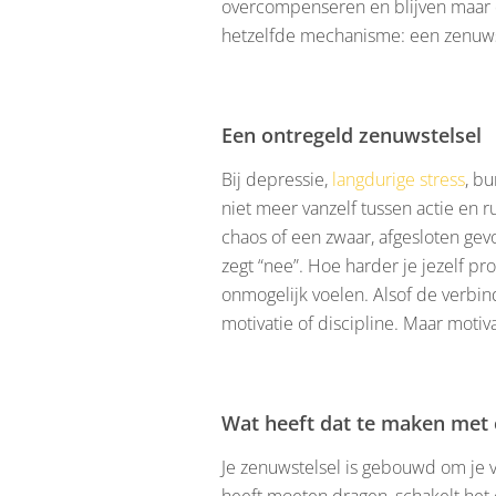
overcompenseren en blijven maar do
hetzelfde mechanisme: een zenuwstel
Een ontregeld zenuwstelsel
Bij depressie,
langdurige stress
, bu
niet meer vanzelf tussen actie en r
chaos of een zwaar, afgesloten gevoe
zegt “nee”. Hoe harder je jezelf p
onmogelijk voelen. Alsof de verbin
motivatie of discipline. Maar motiva
Wat heeft dat te maken met 
Je zenuwstelsel is gebouwd om je ve
heeft moeten dragen, schakelt het