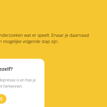
 onderzoeken wat er speelt. Ervaar je daarnaast
mogelijke volgende stap zijn.
ezelf?
 depressie is en hoe je
unt herkennen.
IE