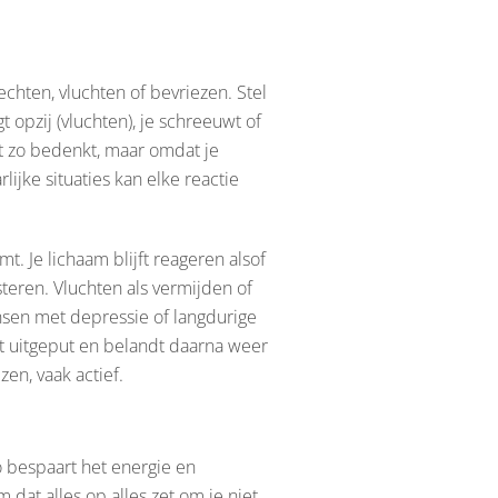
echten, vluchten of bevriezen. Stel
t opzij (vluchten), je schreeuwt of
het zo bedenkt, maar omdat je
ijke situaties kan elke reactie
t. Je lichaam blijft reageren alsof
esteren. Vluchten als vermijden of
mensen met depressie of langdurige
kt uitgeput en belandt daarna weer
zen, vaak actief.
o bespaart het energie en
 dat alles op alles zet om je niet