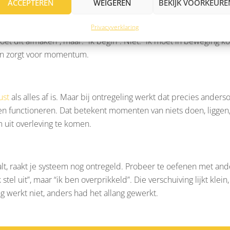
ACCEPTEREN
WEIGEREN
BEKIJK VOORKEURE
chtelijk. Door dingen op te delen in het allerkleinste stapje, gee
Privacyverklaring
moet dit afmaken”, maar: “ik begin”. Niet: “ik moet in beweging ko
n zorgt voor momentum.
ust
als alles af is. Maar bij ontregeling werkt dat precies anders
n functioneren. Dat betekent momenten van niets doen, liggen
m uit overleving te komen.
e faalt, raakt je systeem nog ontregeld. Probeer te oefenen met and
stel uit”, maar “ik ben overprikkeld”. Die verschuiving lijkt klein,
g werkt niet, anders had het allang gewerkt.