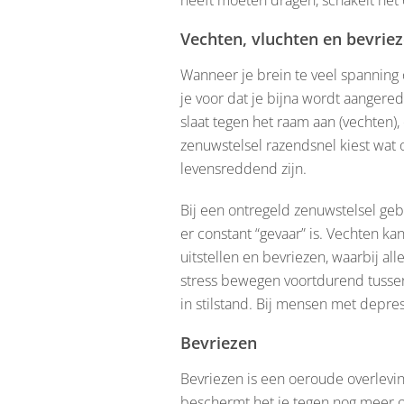
Vechten, vluchten en bevrie
Wanneer je brein te veel spanning o
je voor dat je bijna wordt aangered
slaat tegen het raam aan (vechten), 
zenuwstelsel razendsnel kiest wat 
levensreddend zijn.
Bij een ontregeld zenuwstelsel gebe
er constant “gevaar” is. Vechten kan
uitstellen en bevriezen, waarbij al
stress bewegen voortdurend tussen 
in stilstand. Bij mensen met depres
Bevriezen
Bevriezen is een oeroude overlevi
beschermt het je tegen nog meer ove