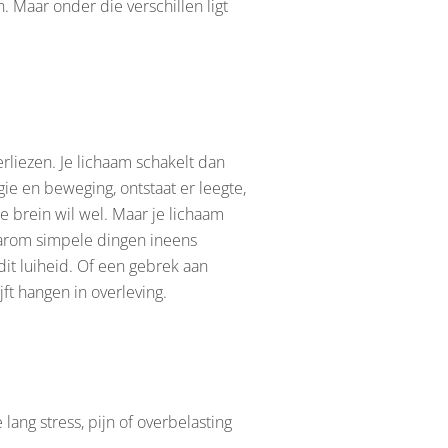
 Maar onder die verschillen ligt
erliezen. Je lichaam schakelt dan
gie en beweging, ontstaat er leegte,
Je brein wil wel. Maar je lichaam
waarom simpele dingen ineens
it luiheid. Of een gebrek aan
jft hangen in overleving.
ang stress, pijn of overbelasting