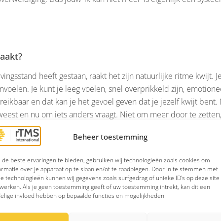
raakt?
vingsstand heeft gestaan, raakt het zijn natuurlijke ritme kwijt. J
aanvoelen. Je kunt je leeg voelen, snel overprikkeld zijn, emotione
eikbaar en dat kan je het gevoel geven dat je jezelf kwijt bent. M
geweest en nu om iets anders vraagt. Niet om meer door te zett
ging te komen.
Beheer toestemming
elf
de beste ervaringen te bieden, gebruiken wij technologieën zoals cookies om
lskracht nauwelijks. Hoe harder je jezelf pusht, hoe meer je sy
ormatie over je apparaat op te slaan en/of te raadplegen. Door in te stemmen met
e technologieën kunnen wij gegevens zoals surfgedrag of unieke ID's op deze site
komen met je lichaam. Dat kan iets kleins zijn: even beide voet
werken. Als je geen toestemming geeft of uw toestemming intrekt, kan dit een
wust worden van lichamelijke signalen en de rust terugbrengen.
elige invloed hebben op bepaalde functies en mogelijkheden.