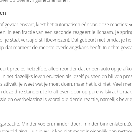
zen
f gevaar ervaart, kiest het automatisch één van deze reacties: v
en. In een fractie van een seconde reageert je lichaam. Je spring
of je staat verstijfd stil (bevriezen). Dat gebeurt niet omdat je 
op dat moment de meeste overlevingskans heeft. In echte gevaarl
urt precies hetzelfde, alleen zonder dat er een auto op je afkom
 in het dagelijks leven eruitzien als jezelf pushen en blijven pr
les stilvalt: je weet wat je moet doen, maar het lukt niet. Veel 
deze drie standen. Je knalt even door op pure wilskracht, raa
sie en overbelasting is vooral die derde reactie, namelijk bevrie
ngsreactie. Minder voelen, minder doen, minder binnenlaten. Z
rweldiging. Dus jouw ‘ik kan niet meer’ is eigenlijk een systeem