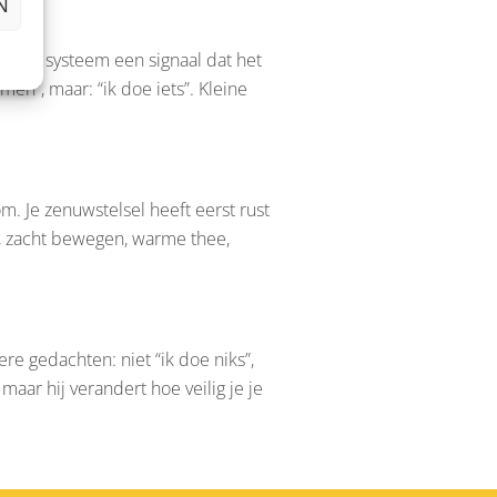
N
f je je systeem een signaal dat het
men”, maar: “ik doe iets”. Kleine
om. Je zenuwstelsel heeft eerst rust
, zacht bewegen, warme thee,
ere gedachten: niet “ik doe niks”,
 maar hij verandert hoe veilig je je