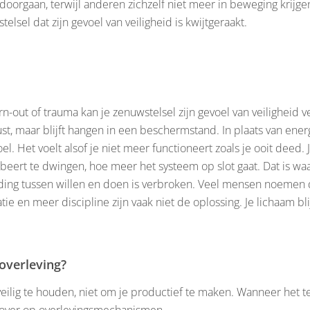
orgaan, terwijl anderen zichzelf niet meer in beweging krijgen.
sel dat zijn gevoel van veiligheid is kwijtgeraakt.
rn-out of trauma kan je zenuwstelsel zijn gevoel van veiligheid v
ust, maar blijft hangen in een beschermstand. In plaats van ener
l. Het voelt alsof je niet meer functioneert zoals je ooit deed. 
robeert te dwingen, hoe meer het systeem op slot gaat. Dat is 
ding tussen willen en doen is verbroken. Veel mensen noemen d
tie en meer discipline zijn vaak niet de oplossing. Je lichaam bli
overleving?
ilig te houden, niet om je productief te maken. Wanneer het te l
 over op overlevingsmechanismen.