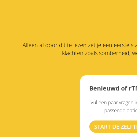
Alleen al door dit te lezen zet je een eerste 
klachten zoals somberheid, we
Benieuwd of rTM
Vul een paar vragen 
passende optie 
START DE ZELFT