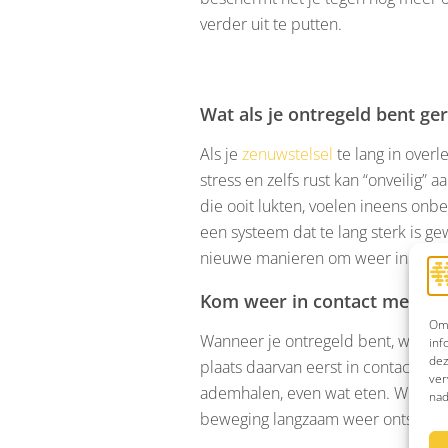
verder uit te putten.
Wat als je ontregeld bent ge
Als je
zenuwstelsel
te lang in overle
stress en zelfs rust kan “onveilig” 
die ooit lukten, voelen ineens onber
een systeem dat te lang sterk is 
nieuwe manieren om weer in bewe
Kom weer in contact met jez
Om 
Wanneer je ontregeld bent, werkt wi
inf
dez
plaats daarvan eerst in contact te 
ver
ademhalen, even wat eten. Weer be
nad
beweging langzaam weer ontstaan.