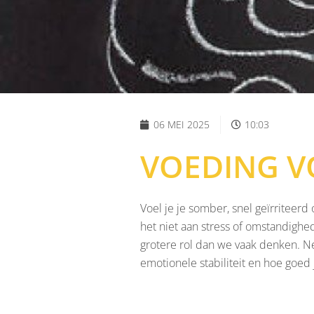
06 MEI 2025
10:03
VOEDING V
Voel je je somber, snel geïrriteerd 
het niet aan stress of omstandighed
grotere rol dan we vaak denken. Net
emotionele stabiliteit en hoe goed