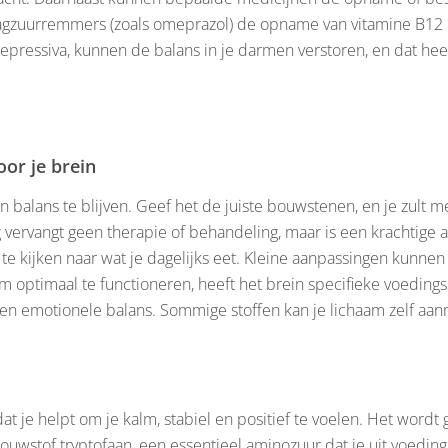
agzuurremmers (zoals omeprazol) de opname van vitamine B12
epressiva, kunnen de balans in je darmen verstoren, en dat hee
oor je brein
n balans te blijven. Geef het de juiste bouwstenen, en je zult me
vervangt geen therapie of behandeling, maar is een krachtige aa
 kijken naar wat je dagelijks eet. Kleine aanpassingen kunnen a
m optimaal te functioneren, heeft het brein specifieke voedings
en emotionele balans. Sommige stoffen kan je lichaam zelf a
at je helpt om je kalm, stabiel en positief te voelen. Het wordt 
uwstof tryptofaan, een essentieel aminozuur dat je uit voeding