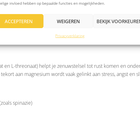
elige invloed hebben op bepaalde functies en mogelijkheden.
ACCEPTEREN
WEIGEREN
BEKIJK VOORKEURE
ief)
 EPA en DHA kan bij stemmingsklachten ondersteuning bieden, 
Privacyverklaring
 en L-threonaat) helpt je zenuwstelsel tot rust komen en ond
n tekort aan magnesium wordt vaak gelinkt aan stress, angst en s
oals spinazie)