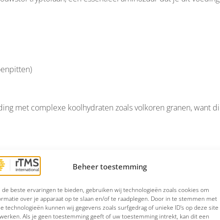
enpitten)
ding met complexe koolhydraten zoals volkoren granen, want di
 hebben vaak een tekort aan omega-3. Deze vetzuren werken 
Beheer toestemming
aak van neurotransmitters zoals serotonine en dopamine.
de beste ervaringen te bieden, gebruiken wij technologieën zoals cookies om
ormatie over je apparaat op te slaan en/of te raadplegen. Door in te stemmen met
e technologieën kunnen wij gegevens zoals surfgedrag of unieke ID's op deze site
werken. Als je geen toestemming geeft of uw toestemming intrekt, kan dit een
g, sardines)