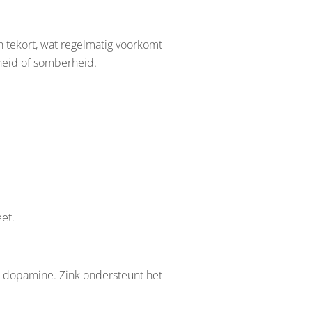
n tekort, wat regelmatig voorkomt
heid of somberheid.
eet.
van dopamine. Zink ondersteunt het