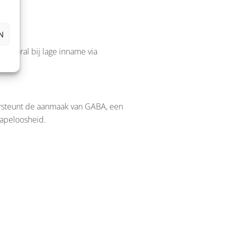
N
vooral bij lage inname via
ersteunt de aanmaak van GABA, een
lapeloosheid.