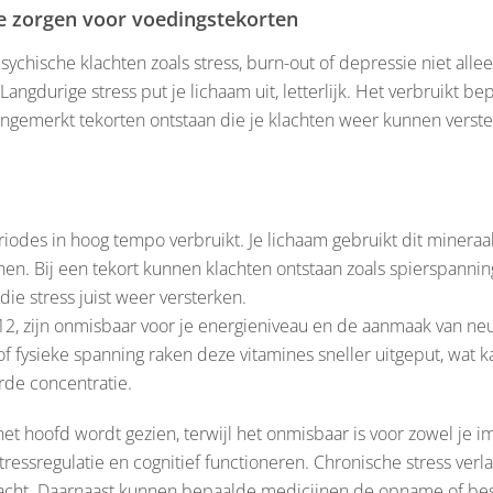
ie zorgen voor voedingstekorten
sychische klachten zoals stress, burn-out of depressie niet all
Langdurige stress put je lichaam uit, letterlijk. Het verbruikt 
ngemerkt tekorten ontstaan die je klachten weer kunnen verste
iodes in hoog tempo verbruikt. Je lichaam gebruikt dit minera
nen. Bij een tekort kunnen klachten ontstaan zoals spierspann
die stress juist weer versterken.
12, zijn onmisbaar voor je energieniveau en de aanmaak van neu
f fysieke spanning raken deze vitamines sneller uitgeput, wat k
de concentratie.
 het hoofd wordt gezien, terwijl het onmisbaar is voor zowel je
essregulatie en cognitief functioneren. Chronische stress verla
racht. Daarnaast kunnen bepaalde medicijnen de opname of be