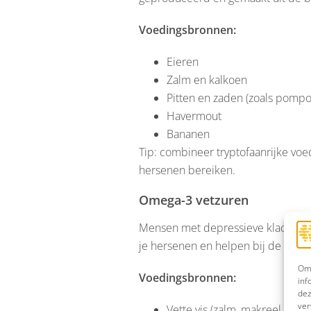
Voedingsbronnen:
Eieren
Zalm en kalkoen
Pitten en zaden (zoals pompo
Havermout
Bananen
Tip: combineer tryptofaanrijke voe
hersenen bereiken.
Omega-3 vetzuren
Mensen met depressieve klachten
je hersenen en helpen bij de aanm
Om 
Voedingsbronnen:
inf
dez
ver
Vette vis (zalm, makreel, harin