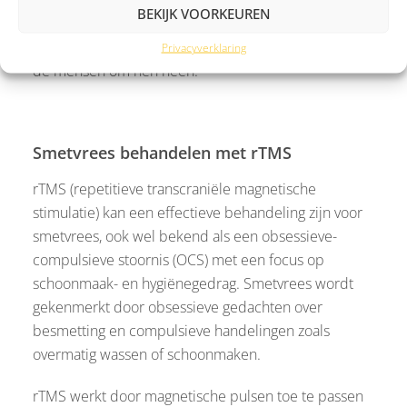
BEKIJK VOORKEUREN
begrijpen dat smetvrees een aandoening is die hulp
en begrip vereist, zowel van de persoon zelf als van
Privacyverklaring
de mensen om hen heen.
Smetvrees behandelen met rTMS
rTMS (repetitieve transcraniële magnetische
stimulatie) kan een effectieve behandeling zijn voor
smetvrees, ook wel bekend als een obsessieve-
compulsieve stoornis (OCS) met een focus op
schoonmaak- en hygiënegedrag. Smetvrees wordt
gekenmerkt door obsessieve gedachten over
besmetting en compulsieve handelingen zoals
overmatig wassen of schoonmaken.
rTMS werkt door magnetische pulsen toe te passen