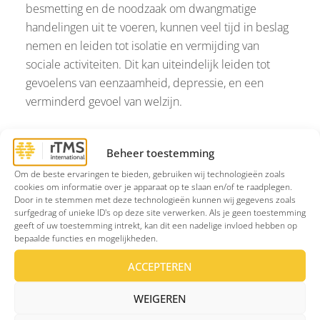
besmetting en de noodzaak om dwangmatige
handelingen uit te voeren, kunnen veel tijd in beslag
nemen en leiden tot isolatie en vermijding van
sociale activiteiten. Dit kan uiteindelijk leiden tot
gevoelens van eenzaamheid, depressie, en een
verminderd gevoel van welzijn.
Mensen met smetvrees kunnen ook problemen
ondervinden op het werk of op school, waar ze
Beheer toestemming
moeite hebben om zich te concentreren vanwege
Om de beste ervaringen te bieden, gebruiken wij technologieën zoals
cookies om informatie over je apparaat op te slaan en/of te raadplegen.
hun voortdurende zorgen over besmetting.
Door in te stemmen met deze technologieën kunnen wij gegevens zoals
Bovendien kunnen relaties met vrienden en familie
surfgedrag of unieke ID's op deze site verwerken. Als je geen toestemming
onder druk komen te staan, omdat de dwangmatige
geeft of uw toestemming intrekt, kan dit een nadelige invloed hebben op
bepaalde functies en mogelijkheden.
gedragingen vaak moeilijk te begrijpen zijn voor
anderen. Het leven met smetvrees kan een uitdaging
ACCEPTEREN
zijn, maar met de juiste behandeling en steun is het
WEIGEREN
mogelijk om de symptomen te beheersen en een
bevredigend leven te leiden. Het is belangrijk om te