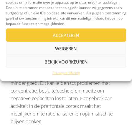
cookies om informatie over je apparaat op te slaan en/of te raadplegen.
slaan. Deze veranderingen dragen bij aan het gevoel
Door in te stemmen met deze technologieën kunnen wij gegevens zoals
van hopeloosheid en het idee dat niets ooit beter
surfgedrag of unieke ID's op deze site verwerken. Als je geen toestemming
geeft of uw toestemming intrekt, kan dit een nadelige invloed hebben op
wordt. Hierdoor kun je moeite krijgen met
bepaalde functies en mogelijkheden.
concentreren en kunnen situaties vaak intenser
ACCEPTEREN
aanvoelen dan ze daadwerkelijk zijn.
De prefrontale cortex
WEIGEREN
Dit gebied is cruciaal voor het nemen van
BEKIJK VOORKEUREN
beslissingen, plannen en het reguleren van emoties.
Privacyverklaring
Bij depressie functioneert de prefrontale cortex vaak
minder goed. Dit kan leiden tot problemen met
concentratie, besluiteloosheid en moeite om
negatieve gedachten los te laten. Het gebrek aan
activiteit in de prefrontale cortex maakt het
moeilijker om te rationaliseren en optimistisch te
blijven denken.