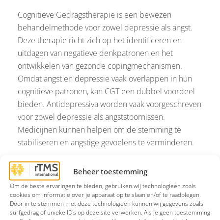
Cognitieve Gedragstherapie is een bewezen
behandelmethode voor zowel depressie als angst.
Deze therapie richt zich op het identificeren en
uitdagen van negatieve denkpatronen en het
ontwikkelen van gezonde copingmechanismen.
Omdat angst en depressie vaak overlappen in hun
cognitieve patronen, kan CGT een dubbel voordeel
bieden. Antidepressiva worden vaak voorgeschreven
voor zowel depressie als angststoornissen.
Medicijnen kunnen helpen om de stemming te
stabiliseren en angstige gevoelens te verminderen.
Een veelbelovende behandeloptie is
rTMS
. Deze
Beheer toestemming
therapie maakt gebruik van magnetische pulsen om
Om de beste ervaringen te bieden, gebruiken wij technologieën zoals
specifieke hersengebieden te stimuleren die
cookies om informatie over je apparaat op te slaan en/of te raadplegen.
betrokken zijn bij stemming en angst. Door de
Door in te stemmen met deze technologieën kunnen wij gegevens zoals
surfgedrag of unieke ID's op deze site verwerken. Als je geen toestemming
neuronale activiteit in deze gebieden te