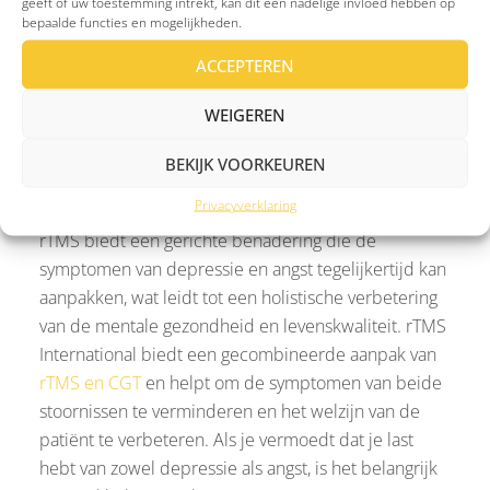
geeft of uw toestemming intrekt, kan dit een nadelige invloed hebben op
normaliseren, kan rTMS helpen om zowel
bepaalde functies en mogelijkheden.
depressieve als angstige symptomen te verlichten.
ACCEPTEREN
De behandeling is niet-invasief en kan voor een
aanzienlijke verbetering zorgen in het welzijn van
WEIGEREN
patiënten, vooral wanneer traditionele therapieën
zoals medicatie en cognitieve gedragstherapie (CGT)
BEKIJK VOORKEUREN
niet het gewenste effect hebben.
Privacyverklaring
rTMS biedt een gerichte benadering die de
symptomen van depressie en angst tegelijkertijd kan
aanpakken, wat leidt tot een holistische verbetering
van de mentale gezondheid en levenskwaliteit. rTMS
International biedt een gecombineerde aanpak van
rTMS en CGT
en helpt om de symptomen van beide
stoornissen te verminderen en het welzijn van de
patiënt te verbeteren. Als je vermoedt dat je last
hebt van zowel depressie als angst, is het belangrijk