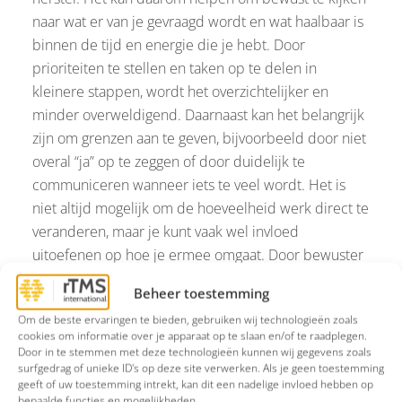
naar wat er van je gevraagd wordt en wat haalbaar is
binnen de tijd en energie die je hebt. Door
prioriteiten te stellen en taken op te delen in
kleinere stappen, wordt het overzichtelijker en
minder overweldigend. Daarnaast kan het belangrijk
zijn om grenzen aan te geven, bijvoorbeeld door niet
overal “ja” op te zeggen of door duidelijk te
communiceren wanneer iets te veel wordt. Het is
niet altijd mogelijk om de hoeveelheid werk direct te
veranderen, maar je kunt vaak wel invloed
uitoefenen op hoe je ermee omgaat. Door bewuster
met je tijd en energie om te gaan, ontstaat er meer
Beheer toestemming
ruimte voor focus, rust en herstel.
Om de beste ervaringen te bieden, gebruiken wij technologieën zoals
cookies om informatie over je apparaat op te slaan en/of te raadplegen.
Tijd voor jezelf
Door in te stemmen met deze technologieën kunnen wij gegevens zoals
surfgedrag of unieke ID's op deze site verwerken. Als je geen toestemming
In een druk dagelijks leven kan het voelen alsof er
geeft of uw toestemming intrekt, kan dit een nadelige invloed hebben op
geen ruimte is om tijd voor jezelf te nemen. Toch
bepaalde functies en mogelijkheden.