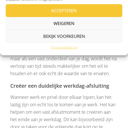
kunnen zelfs een paar minuten per dag al een groot
ACCEPTEREN
verschil maken. Denk bijvoorbeeld aan vijf minuten
in de ochtend om rustig te ademen of je even
WEIGEREN
terugtrekken tijdens je pauze. Door bewust kleine
momenten van rust in te bouwen, geef je jezelf de
BEKIJK VOORKEUREN
kans om op te laden en even afstand te nemen van
Privacyverklaring
de drukte. Wanneer je dit niet als iets extra’s ziet,
maar als een vast onderdeel van je dag, wordt het na
verloop van tijd steeds makkelijker om het vol te
houden en er ook echt de waarde van te ervaren.
Creëer een duidelijke werkdag-afsluiting
Wanneer werk en privé door elkaar lopen, kan het
lastig zijn om echt los te komen van je werk. Het kan
helpen om een vast afsluitmoment te creëren aan
het einde van je werkdag. Dit kan bijvoorbeeld zijn
door je taken voor de volgende dag kort op te