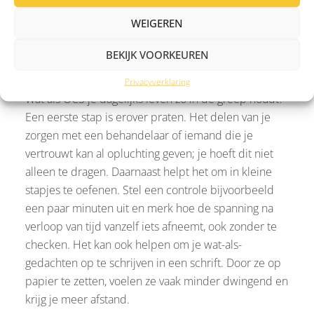
voorkomende vormen. Het is geen zwakte of gebrek
aan wilskracht, maar een serieuze stoornis waarbij
WEIGEREN
bepaalde hersengebieden overactief zijn.
BEKIJK VOORKEUREN
Wat kun je doen?
Privacyverklaring
Wat als OCS je dagelijks leven zo in de greep houdt?
Een eerste stap is erover praten. Het delen van je
zorgen met een behandelaar of iemand die je
vertrouwt kan al opluchting geven; je hoeft dit niet
alleen te dragen. Daarnaast helpt het om in kleine
stapjes te oefenen. Stel een controle bijvoorbeeld
een paar minuten uit en merk hoe de spanning na
verloop van tijd vanzelf iets afneemt, ook zonder te
checken. Het kan ook helpen om je wat-als-
gedachten op te schrijven in een schrift. Door ze op
papier te zetten, voelen ze vaak minder dwingend en
krijg je meer afstand.