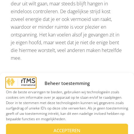
deur uit wilt gaan, maar steeds blijft hangen in
eindeloos controleren. De dagelijkse strijd kost
zoveel energie dat je er ook vermoeid van raakt,
waardoor er minder ruimte is voor plezier en
ontspanning. Het kan voelen alsof je gevangen zit in
je eigen hoofd, maar weet dat je niet de enige bent
die hiermee worstelt, veel anderen maken hetzelfde
mee.
Beheer toestemming
Je bent niet alleen
Om de beste ervaringen te bieden, gebruiken wij technologieën zoals
Veel mensen met
OCS
schamen zich voor hun
cookies om informatie over je apparaat op te slaan en/of te raadplegen.
Door in te stemmen met deze technologieën kunnen wij gegevens zoals
klachten. Ze denken dat anderen hen “raar” of
surfgedrag of unieke ID's op deze site verwerken. Als je geen toestemming
overdreven vinden. Maar je bent absoluut niet de
geeft of uw toestemming intrekt, kan dit een nadelige invloed hebben op
bepaalde functies en mogelijkheden.
enige. OCS komt vaker voor dan veel mensen
denken, en controledwang is een van de meest
ACCEPTEREN