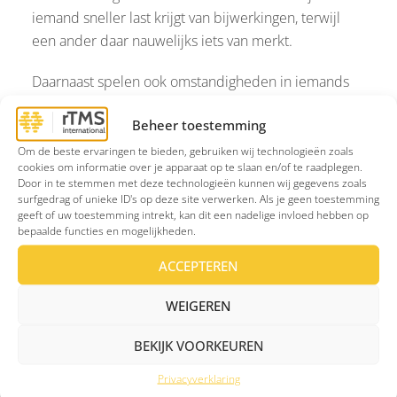
iemand sneller last krijgt van bijwerkingen, terwijl
een ander daar nauwelijks iets van merkt.
Daarnaast spelen ook omstandigheden in iemands
leven een belangrijke rol. Langdurige stress,
Beheer toestemming
traumatische ervaringen of een belastende
thuissituatie kunnen het herstel bemoeilijken. Zelfs
Om de beste ervaringen te bieden, gebruiken wij technologieën zoals
cookies om informatie over je apparaat op te slaan en/of te raadplegen.
wanneer medicatie helpt bij bepaalde klachten,
Door in te stemmen met deze technologieën kunnen wij gegevens zoals
kunnen deze factoren ervoor zorgen dat de
surfgedrag of unieke ID's op deze site verwerken. Als je geen toestemming
geeft of uw toestemming intrekt, kan dit een nadelige invloed hebben op
verbetering beperkt blijft. Daarom wordt depressie
bepaalde functies en mogelijkheden.
tegenwoordig vaak gezien als een samenspel van
biologische, psychologische en sociale factoren. Dat
ACCEPTEREN
betekent ook dat behandeling soms uit meerdere
WEIGEREN
onderdelen bestaat, zoals medicatie, therapie of
andere vormen van ondersteuning.
BEKIJK VOORKEUREN
Privacyverklaring