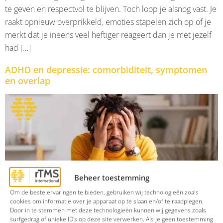
te geven en respectvol te blijven. Toch loop je alsnog vast. Je
raakt opnieuw overprikkeld, emoties stapelen zich op of je
merkt dat je ineens veel heftiger reageert dan je met jezelf
had […]
ADHD en depressie: comorbiditeit, symptomen
en overlap
Beheer toestemming
Om de beste ervaringen te bieden, gebruiken wij technologieën zoals
cookies om informatie over je apparaat op te slaan en/of te raadplegen.
ADHD en depressie komen vaak samen voor. Misschien
Door in te stemmen met deze technologieën kunnen wij gegevens zoals
herken je het gevoel dat je constant moet vechten tegen je
surfgedrag of unieke ID's op deze site verwerken. Als je geen toestemming