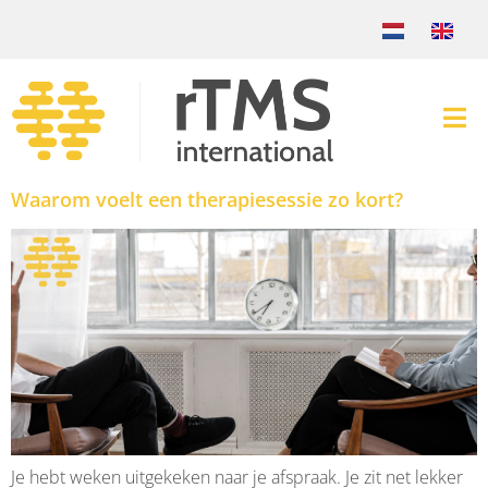
Waarom voelt een therapiesessie zo kort?
Je hebt weken uitgekeken naar je afspraak. Je zit net lekker