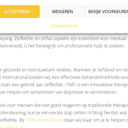
 psychische aandoeningen
ACCEPTEREN
WEIGEREN
BEKIJK VOORKEURE
teken zijn van onderliggende psychische aandoeningen, maar het 
p problemen zoals depressie, angststoornissen of eetstoornisse
Privacyverklaring
 het gevoel van zelfliefde vermindert. Evenzo kan een negatief
ijzing. Zelfliefde en zelfacceptatie zijn essentieel voor mentaa
beïnvloedt, is het belangrijk om professionele hulp te zoeken.
gezonde en betrouwbare relaties. Wanneer je liefdevol en resp
S International bieden wij een effectieve behandelmethode vo
oals een gebrek aan zelfliefde. rTMS is een innovatieve therapie
t kan helpen om symptomen van depressie te verminderen.
vol voor mensen die niet goed reageren op traditionele therap
rsteuning, kun je een eerste stap zetten richting herstel, wat
lfliefde. Bij
rTMS International
staan wij klaar om je te helpen 
 contact op.