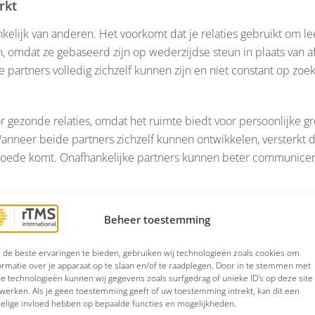
rkt
kelijk van anderen. Het voorkomt dat je relaties gebruikt om lee
, omdat ze gebaseerd zijn op wederzijdse steun in plaats van af
e partners volledig zichzelf kunnen zijn en niet constant op zoek
or gezonde relaties, omdat het ruimte biedt voor persoonlijke g
anneer beide partners zichzelf kunnen ontwikkelen, versterkt d
n goede komt. Onafhankelijke partners kunnen beter communicer
heid wederzijds vertrouwen, omdat er geen sprake is van emotio
Beheer toestemming
uurzamer wordt. Het stelt beide partners in staat om zelfredzaa
 zonder de ander te belasten, en zorgt ervoor dat de relatie n
de beste ervaringen te bieden, gebruiken wij technologieën zoals cookies om
ormatie over je apparaat op te slaan en/of te raadplegen. Door in te stemmen met
e technologieën kunnen wij gegevens zoals surfgedrag of unieke ID's op deze site
werken. Als je geen toestemming geeft of uw toestemming intrekt, kan dit een
elige invloed hebben op bepaalde functies en mogelijkheden.