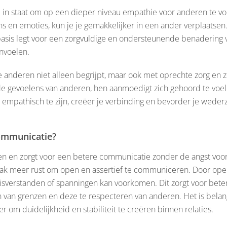
e in staat om op een dieper niveau empathie voor anderen te vo
 en emoties, kun je je gemakkelijker in een ander verplaatsen. D
asis legt voor een zorgvuldige en ondersteunende benadering v
anvoelen.
 anderen niet alleen begrijpt, maar ook met oprechte zorg en 
 de gevoelens van anderen, hen aanmoedigt zich gehoord te voe
empathisch te zijn, creëer je verbinding en bevorder je weder
communicatie?
uwen en zorgt voor een betere communicatie zonder de angst voo
aak meer rust om open en assertief te communiceren. Door ope
sverstanden of spanningen kan voorkomen. Dit zorgt voor beter
 van grenzen en deze te respecteren van anderen. Het is belang
 om duidelijkheid en stabiliteit te creëren binnen relaties.