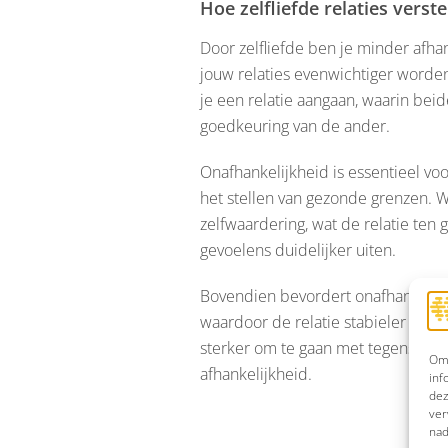
Hoe zelfliefde relaties verste
Door zelfliefde ben je minder afhan
jouw relaties evenwichtiger worden
je een relatie aangaan, waarin beid
goedkeuring van de ander.
Onafhankelijkheid is essentieel vo
het stellen van gezonde grenzen. W
zelfwaardering, wat de relatie te
gevoelens duidelijker uiten.
Bovendien bevordert onafhankelijk
waardoor de relatie stabieler en d
sterker om te gaan met tegenslagen
Om 
afhankelijkheid.
inf
dez
ver
nad