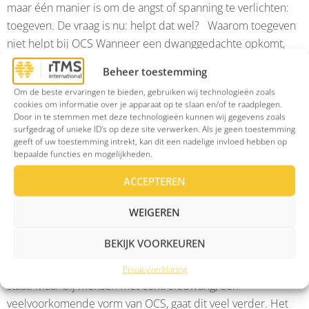
maar één manier is om de angst of spanning te verlichten:
toegeven. De vraag is nu: helpt dat wel? Waarom toegeven
niet helpt bij OCS Wanneer een dwanggedachte opkomt,
bijvoorbeeld “Misschien staat […]
Beheer toestemming
Wat is controledwang?
Om de beste ervaringen te bieden, gebruiken wij technologieën zoals
cookies om informatie over je apparaat op te slaan en/of te raadplegen.
Door in te stemmen met deze technologieën kunnen wij gegevens zoals
surfgedrag of unieke ID's op deze site verwerken. Als je geen toestemming
geeft of uw toestemming intrekt, kan dit een nadelige invloed hebben op
bepaalde functies en mogelijkheden.
ACCEPTEREN
WEIGEREN
BEKIJK VOORKEUREN
Iedereen checkt soms of de deur op slot zit of het gas uit
Privacyverklaring
staat. Maar bij mensen met controledwang, een
veelvoorkomende vorm van OCS, gaat dit veel verder. Het