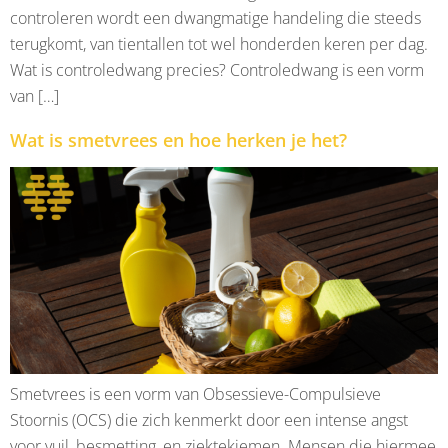
controleren wordt een dwangmatige handeling die steeds
terugkomt, van tientallen tot wel honderden keren per dag.
Wat is controledwang precies? Controledwang is een vorm
van […]
Wat is smetvrees en hoe herken je het?
Smetvrees is een vorm van Obsessieve-Compulsieve
Stoornis (OCS) die zich kenmerkt door een intense angst
voor vuil, besmetting, en ziektekiemen. Mensen die hiermee